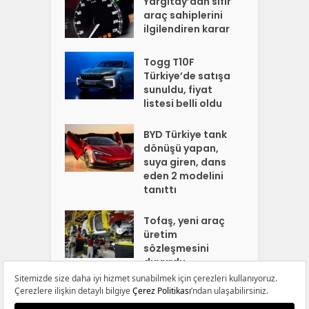
Yargıtay’dan sıfır
araç sahiplerini
ilgilendiren karar
Togg T10F
Türkiye’de satışa
sunuldu, fiyat
listesi belli oldu
BYD Türkiye tank
dönüşü yapan,
suya giren, dans
eden 2 modelini
tanıttı
Tofaş, yeni araç
üretim
sözleşmesini
duyurdu