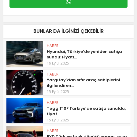
BUNLAR DA ILGINIZI ÇEKEBILIR
HABER
Hyundai, Türkiye’de yeniden satışa
sundu: Fiyatı...
19 Eylül 2025
HABER
Yargıtay’dan sıfır araç sahiplerini
ilgilendiren...
15 Eylül 2025
HABER
Togg T10F Türkiye’de satışa sunuldu,
fiyat...
15 Eylül 2025
HABER
BYD Türkiye tank dönüşü yapan, suya