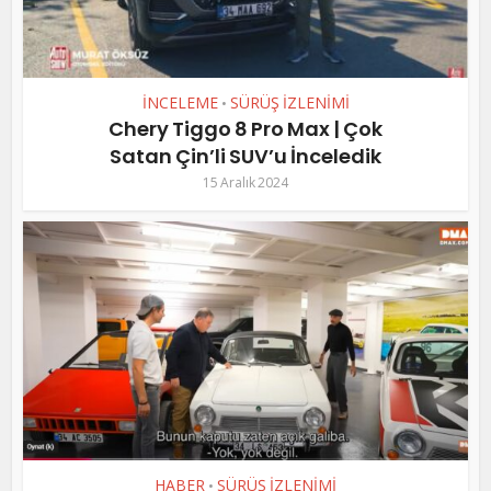
İNCELEME
SÜRÜŞ İZLENİMİ
•
Chery Tiggo 8 Pro Max | Çok
Satan Çin’li SUV’u İnceledik
15 Aralık 2024
HABER
SÜRÜŞ İZLENİMİ
•