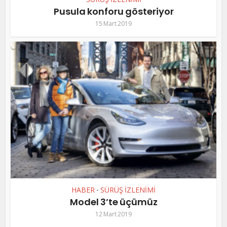
Pusula konforu gösteriyor
15 Mart 2019
HABER
SÜRÜŞ İZLENİMİ
•
Model 3’te üçümüz
12 Mart 2019