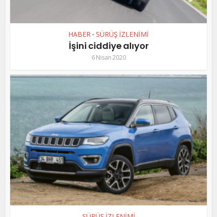
HABER
SÜRÜŞ İZLENİMİ
•
İşini ciddiye alıyor
6 Nisan 2020
SÜRÜŞ İZLENİMİ