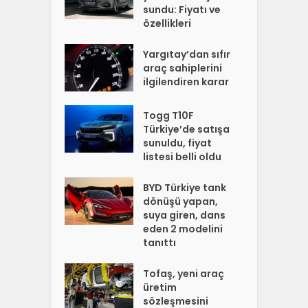
sundu: Fiyatı ve
özellikleri
Yargıtay’dan sıfır
araç sahiplerini
ilgilendiren karar
Togg T10F
Türkiye’de satışa
sunuldu, fiyat
listesi belli oldu
BYD Türkiye tank
dönüşü yapan,
suya giren, dans
eden 2 modelini
tanıttı
Tofaş, yeni araç
üretim
sözleşmesini