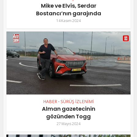
Mike ve Elvis, Serdar
Bostancı’nın garajında
14 Kasım 2024
HABER
SÜRÜŞ İZLENİMİ
•
Alman gazetecinin
gözünden Togg
27 Mayıs 2024