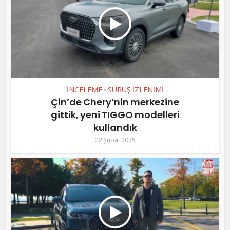
İNCELEME
SÜRÜŞ İZLENİMİ
•
Çin’de Chery’nin merkezine
gittik, yeni TIGGO modelleri
kullandık
22 Şubat 2025