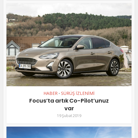
HABER
SÜRÜŞ İZLENİMİ
•
Focus’ta artık Co-Pilot’unuz
var
19 Şubat 2019