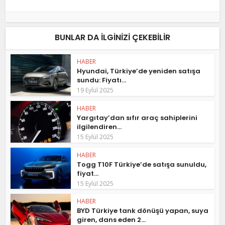
BUNLAR DA ILGINIZI ÇEKEBILIR
HABER
Hyundai, Türkiye’de yeniden satışa
sundu: Fiyatı...
19 Eylül 2025
HABER
Yargıtay’dan sıfır araç sahiplerini
ilgilendiren...
15 Eylül 2025
HABER
Togg T10F Türkiye’de satışa sunuldu,
fiyat...
15 Eylül 2025
HABER
BYD Türkiye tank dönüşü yapan, suya
giren, dans eden 2...