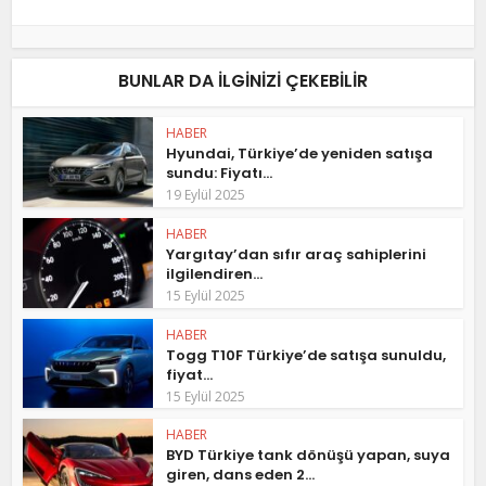
BUNLAR DA ILGINIZI ÇEKEBILIR
HABER
Hyundai, Türkiye’de yeniden satışa
sundu: Fiyatı...
19 Eylül 2025
HABER
Yargıtay’dan sıfır araç sahiplerini
ilgilendiren...
15 Eylül 2025
HABER
Togg T10F Türkiye’de satışa sunuldu,
fiyat...
15 Eylül 2025
HABER
BYD Türkiye tank dönüşü yapan, suya
giren, dans eden 2...