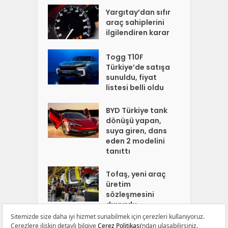
Yargıtay’dan sıfır
araç sahiplerini
ilgilendiren karar
Togg T10F
Türkiye’de satışa
sunuldu, fiyat
listesi belli oldu
BYD Türkiye tank
dönüşü yapan,
suya giren, dans
eden 2 modelini
tanıttı
Tofaş, yeni araç
üretim
sözleşmesini
duyurdu