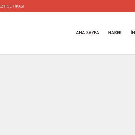
Z POLİTİKASI
ANA SAYFA
HABER
İ