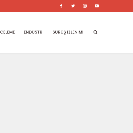
NCELEME
ENDÜSTRİ
SÜRÜŞ İZLENİMİ