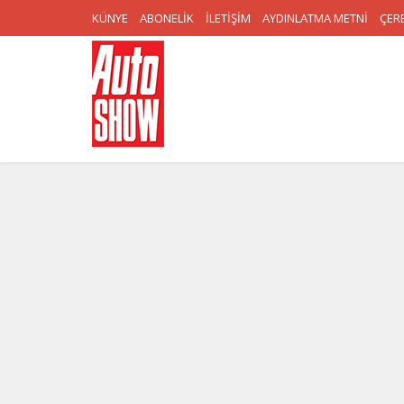
KÜNYE
ABONELİK
İLETİŞİM
AYDINLATMA METNİ
ÇERE