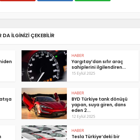
 DA ILGINIZI ÇEKEBILIR
HABER
eniden
Yargıtay’dan sıfır araç
sahiplerini ilgilendiren...
15 Eylül 2025
HABER
atışa
BYD Türkiye tank dönüşü
yapan, suya giren, dans
eden 2...
12 Eylül 2025
HABER
m
Tesla Türkiye’deki bir