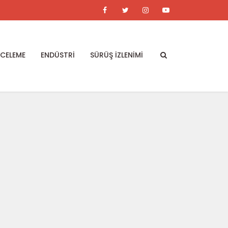
NCELEME
ENDÜSTRİ
SÜRÜŞ İZLENİMİ