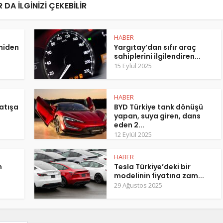
 DA ILGINIZI ÇEKEBILIR
HABER
eniden
Yargıtay’dan sıfır araç
sahiplerini ilgilendiren...
15 Eylül 2025
HABER
atışa
BYD Türkiye tank dönüşü
yapan, suya giren, dans
eden 2...
12 Eylül 2025
HABER
m
Tesla Türkiye’deki bir
modelinin fiyatına zam...
29 Ağustos 2025