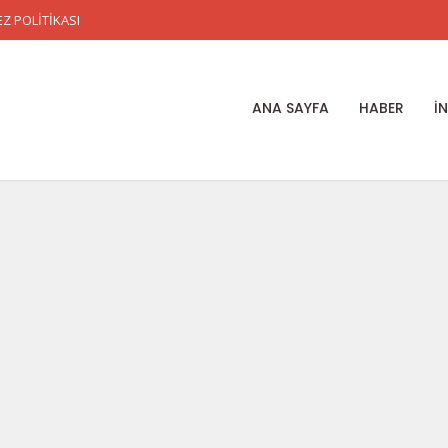
Z POLİTİKASI
ANA SAYFA
HABER
İ