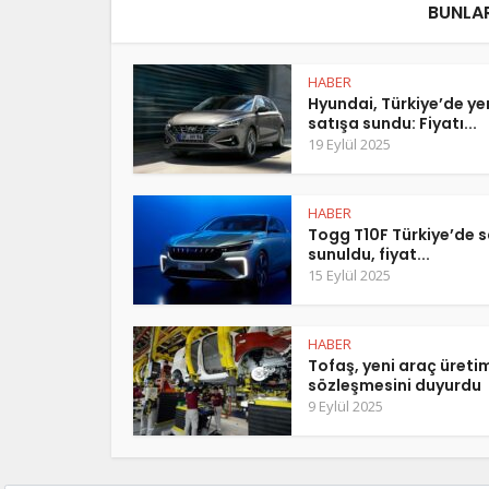
BUNLAR
HABER
Hyundai, Türkiye’de y
satışa sundu: Fiyatı...
19 Eylül 2025
HABER
Togg T10F Türkiye’de s
sunuldu, fiyat...
15 Eylül 2025
HABER
Tofaş, yeni araç üreti
sözleşmesini duyurdu
9 Eylül 2025