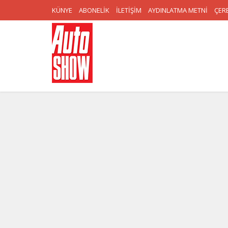
KÜNYE
ABONELİK
İLETİŞİM
AYDINLATMA METNİ
ÇERE