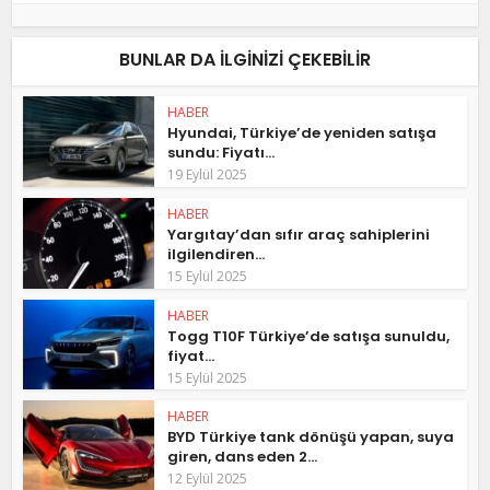
BUNLAR DA ILGINIZI ÇEKEBILIR
HABER
Hyundai, Türkiye’de yeniden satışa
sundu: Fiyatı...
19 Eylül 2025
HABER
Yargıtay’dan sıfır araç sahiplerini
ilgilendiren...
15 Eylül 2025
HABER
Togg T10F Türkiye’de satışa sunuldu,
fiyat...
15 Eylül 2025
HABER
BYD Türkiye tank dönüşü yapan, suya
giren, dans eden 2...
12 Eylül 2025