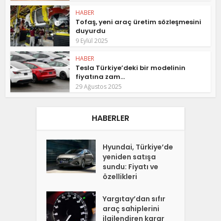
HABER
Tofaş, yeni araç üretim sözleşmesini
duyurdu
9 Eylül 2025
HABER
Tesla Türkiye’deki bir modelinin
fiyatına zam...
29 Ağustos 2025
HABERLER
Hyundai, Türkiye’de
yeniden satışa
sundu: Fiyatı ve
özellikleri
Yargıtay’dan sıfır
araç sahiplerini
ilgilendiren karar