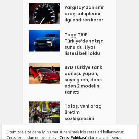
Yargıtay’dan sıfır
araç sahiplerini
ilgilendiren karar
Togg T10F
Türkiye’de satışa
sunuldu, fiyat
listesi belli oldu
BYD Türkiye tank
dönüşü yapan,
suya giren, dans
eden 2 modelini
tanıttı
Tofaş, yeni araç
üretim
sözleşmesini
duyurdu