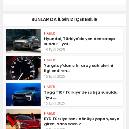
BUNLAR DA ILGINIZI ÇEKEBILIR
HABER
Hyundai, Türkiye’de yeniden satışa
sundu: Fiyatı...
19 Eylül 2025
HABER
Yargıtay’dan sıfır araç sahiplerini
ilgilendiren...
15 Eylül 2025
HABER
Togg T10F Türkiye’de satışa sunuldu,
fiyat...
15 Eylül 2025
HABER
BYD Türkiye tank dönüşü yapan, suya
giren, dans eden 2...