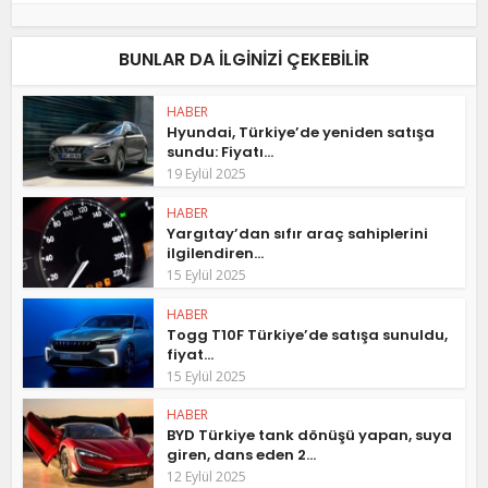
BUNLAR DA ILGINIZI ÇEKEBILIR
HABER
Hyundai, Türkiye’de yeniden satışa
sundu: Fiyatı...
19 Eylül 2025
HABER
Yargıtay’dan sıfır araç sahiplerini
ilgilendiren...
15 Eylül 2025
HABER
Togg T10F Türkiye’de satışa sunuldu,
fiyat...
15 Eylül 2025
HABER
BYD Türkiye tank dönüşü yapan, suya
giren, dans eden 2...
12 Eylül 2025