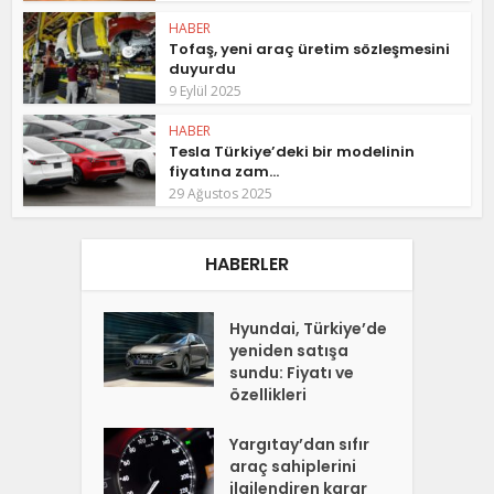
HABER
Tofaş, yeni araç üretim sözleşmesini
duyurdu
9 Eylül 2025
HABER
Tesla Türkiye’deki bir modelinin
fiyatına zam...
29 Ağustos 2025
HABERLER
Hyundai, Türkiye’de
yeniden satışa
sundu: Fiyatı ve
özellikleri
Yargıtay’dan sıfır
araç sahiplerini
ilgilendiren karar