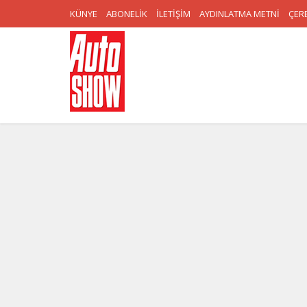
KÜNYE
ABONELİK
İLETİŞİM
AYDINLATMA METNİ
ÇERE