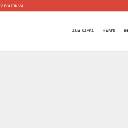
Z POLİTİKASI
ANA SAYFA
HABER
İ