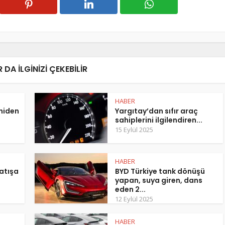
 DA ILGINIZI ÇEKEBILIR
HABER
eniden
Yargıtay’dan sıfır araç
sahiplerini ilgilendiren...
15 Eylül 2025
HABER
atışa
BYD Türkiye tank dönüşü
yapan, suya giren, dans
eden 2...
12 Eylül 2025
HABER