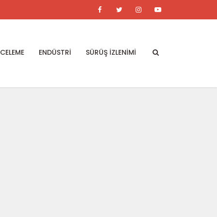
NCELEME
ENDÜSTRİ
SÜRÜŞ İZLENİMİ