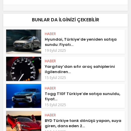
BUNLAR DA ILGINIZI ÇEKEBILIR
HABER
Hyundai, Türkiye’de yeniden satışa
sundu: Fiyatı...
19 Eylül 2025
HABER
Yargıtay’dan sıfır araç sahiplerini
ilgilendiren...
15 Eylül 2025
HABER
Togg T10F Türkiye’de satışa sunuldu,
fiyat...
15 Eylül 2025
HABER
BYD Türkiye tank dönüşü yapan, suya
giren, dans eden 2...