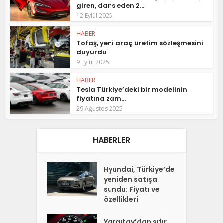
giren, dans eden 2...
12 Eylül 2025
HABER
Tofaş, yeni araç üretim sözleşmesini
duyurdu
9 Eylül 2025
HABER
Tesla Türkiye’deki bir modelinin
fiyatına zam...
29 Ağustos 2025
HABERLER
Hyundai, Türkiye’de
yeniden satışa
sundu: Fiyatı ve
özellikleri
Yargıtay’dan sıfır