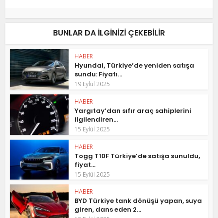
BUNLAR DA ILGINIZI ÇEKEBILIR
HABER
Hyundai, Türkiye’de yeniden satışa
sundu: Fiyatı...
19 Eylül 2025
HABER
Yargıtay’dan sıfır araç sahiplerini
ilgilendiren...
15 Eylül 2025
HABER
Togg T10F Türkiye’de satışa sunuldu,
fiyat...
15 Eylül 2025
HABER
BYD Türkiye tank dönüşü yapan, suya
giren, dans eden 2...