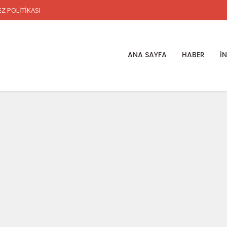
Z POLİTİKASI
ANA SAYFA
HABER
İ