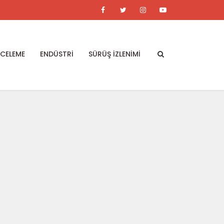
NCELEME
ENDÜSTRİ
SÜRÜŞ İZLENİMİ