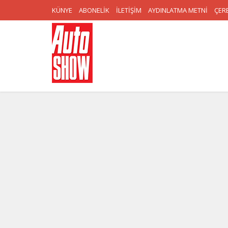
KÜNYE
ABONELİK
İLETİŞİM
AYDINLATMA METNİ
ÇERE