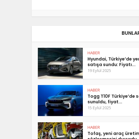
BUNLAR
HABER
Hyundai, Türkiye’de y
satışa sundu: Fiyatı...
19 Eylül 2025
HABER
Togg T10F Türkiye’de s
sunuldu, fiyat...
15 Eylül 2025
HABER
Tofaş, yeni araç üreti