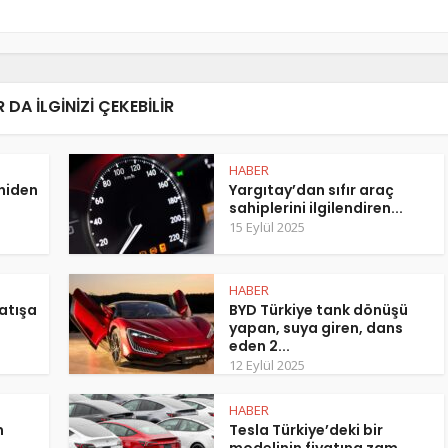
 DA ILGINIZI ÇEKEBILIR
HABER
eniden
Yargıtay’dan sıfır araç
sahiplerini ilgilendiren...
15 Eylül 2025
HABER
atışa
BYD Türkiye tank dönüşü
yapan, suya giren, dans
eden 2...
12 Eylül 2025
HABER
m
Tesla Türkiye’deki bir