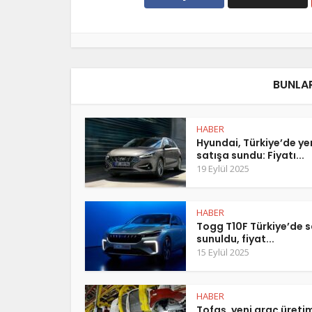
BUNLAR
HABER
Hyundai, Türkiye’de y
satışa sundu: Fiyatı...
19 Eylül 2025
HABER
Togg T10F Türkiye’de s
sunuldu, fiyat...
15 Eylül 2025
HABER
Tofaş, yeni araç üreti