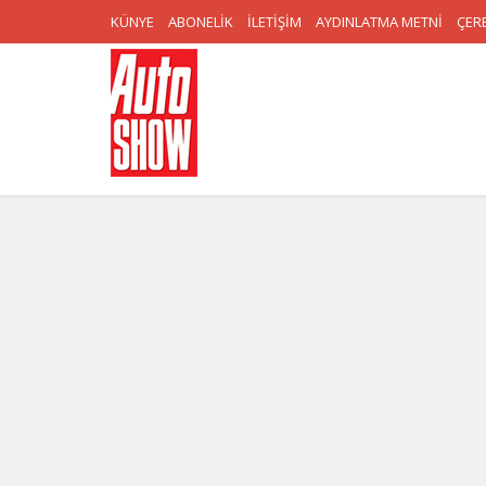
KÜNYE
ABONELİK
İLETİŞİM
AYDINLATMA METNİ
ÇERE