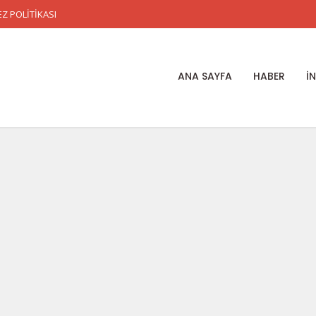
Z POLİTİKASI
ANA SAYFA
HABER
İ