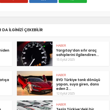
 DA ILGINIZI ÇEKEBILIR
HABER
eniden
Yargıtay’dan sıfır araç
sahiplerini ilgilendiren...
15 Eylül 2025
HABER
atışa
BYD Türkiye tank dönüşü
yapan, suya giren, dans
eden 2...
12 Eylül 2025
HABER
m
Tesla Türkiye’deki bir