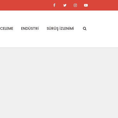
NCELEME
ENDÜSTRİ
SÜRÜŞ İZLENİMİ