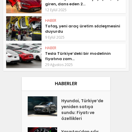
giren, dans eden 2...
12 Eylül 2025
HABER
Tofaş, yeni araç üretim sözleşmesini
duyurdu
9 Eylül 2025
HABER
Tesla Türkiye’deki bir modelinin
fiyatına zam...
29 Ağustos 2025
HABERLER
Hyundai, Türkiye’de
yeniden satışa
sundu: Fiyatı ve
özellikleri
Yargıtay’dan sıfır