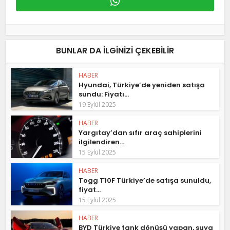
BUNLAR DA ILGINIZI ÇEKEBILIR
HABER
Hyundai, Türkiye’de yeniden satışa
sundu: Fiyatı...
19 Eylül 2025
HABER
Yargıtay’dan sıfır araç sahiplerini
ilgilendiren...
15 Eylül 2025
HABER
Togg T10F Türkiye’de satışa sunuldu,
fiyat...
15 Eylül 2025
HABER
BYD Türkiye tank dönüşü yapan, suya