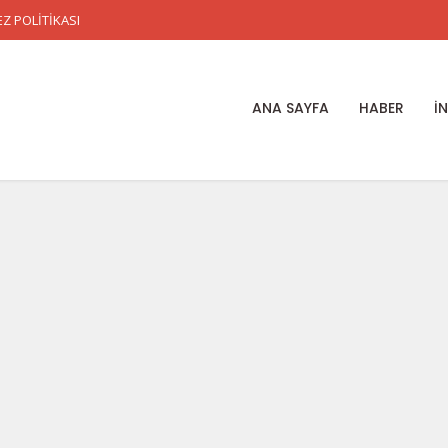
Z POLİTİKASI
ANA SAYFA
HABER
İ