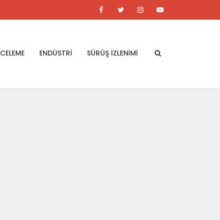
NCELEME
ENDÜSTRİ
SÜRÜŞ İZLENİMİ