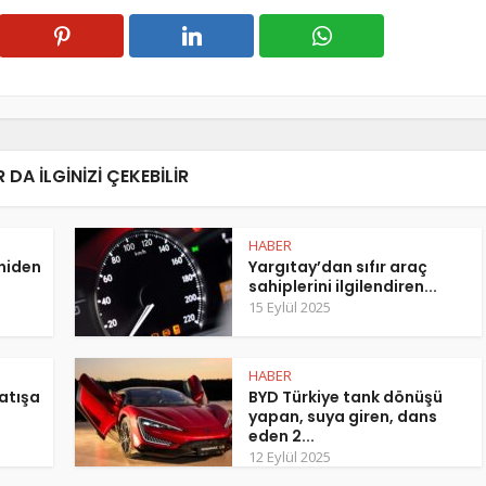
 DA ILGINIZI ÇEKEBILIR
HABER
eniden
Yargıtay’dan sıfır araç
sahiplerini ilgilendiren...
15 Eylül 2025
HABER
atışa
BYD Türkiye tank dönüşü
yapan, suya giren, dans
eden 2...
12 Eylül 2025