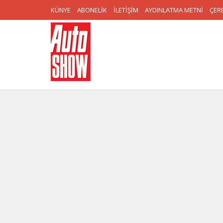
KÜNYE
ABONELİK
İLETİŞİM
AYDINLATMA METNİ
ÇERE