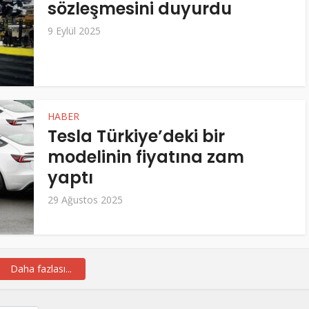
sözleşmesini duyurdu
9 Eylül 2025
HABER
Tesla Türkiye’deki bir
modelinin fiyatına zam
yaptı
29 Ağustos 2025
Daha fazlası...