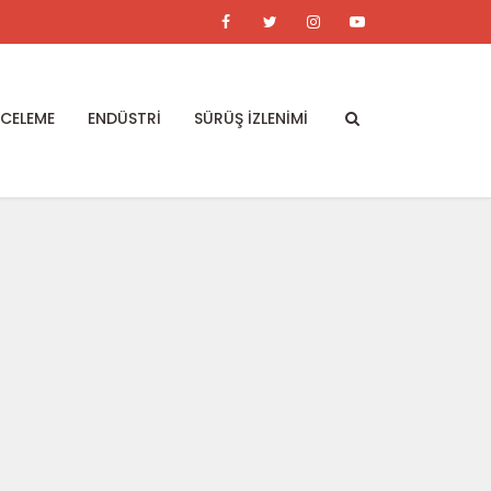
NCELEME
ENDÜSTRİ
SÜRÜŞ İZLENİMİ