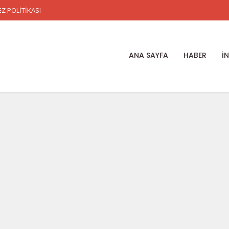
Z POLİTİKASI
ANA SAYFA
HABER
İ