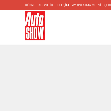
KÜNYE
ABONELİK
İLETİŞİM
AYDINLATMA METNİ
ÇERE