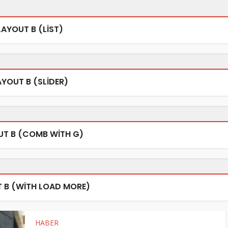
LAYOUT B (LIST)
AYOUT B (SLIDER)
UT B (COMB WITH G)
 B (WITH LOAD MORE)
HABER