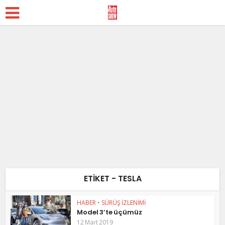
ETIKET - TESLA
HABER
•
SÜRÜŞ İZLENİMİ
Model 3’te üçümüz
12 Mart 2019