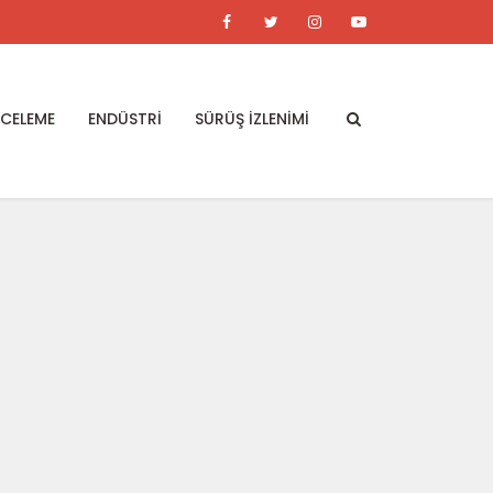
NCELEME
ENDÜSTRİ
SÜRÜŞ İZLENİMİ