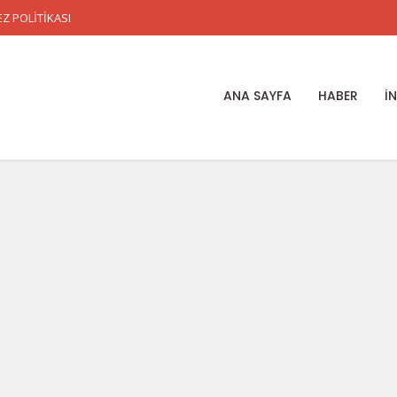
Z POLİTİKASI
ANA SAYFA
HABER
İ