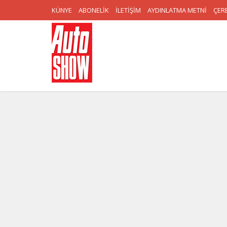
KÜNYE
ABONELİK
İLETİŞİM
AYDINLATMA METNİ
ÇERE