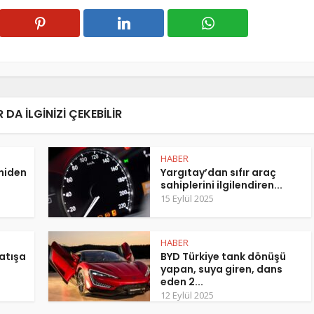
 DA ILGINIZI ÇEKEBILIR
HABER
eniden
Yargıtay’dan sıfır araç
sahiplerini ilgilendiren...
15 Eylül 2025
HABER
atışa
BYD Türkiye tank dönüşü
yapan, suya giren, dans
eden 2...
12 Eylül 2025