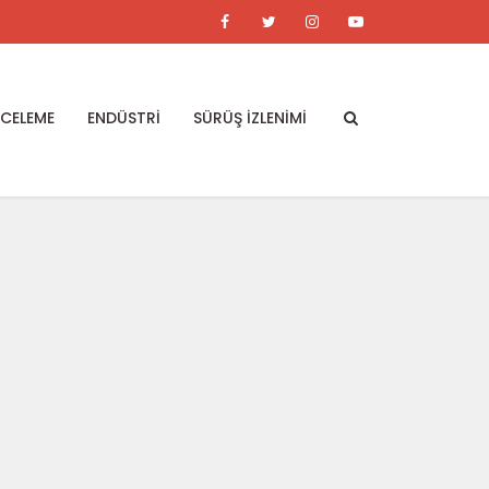
NCELEME
ENDÜSTRİ
SÜRÜŞ İZLENİMİ