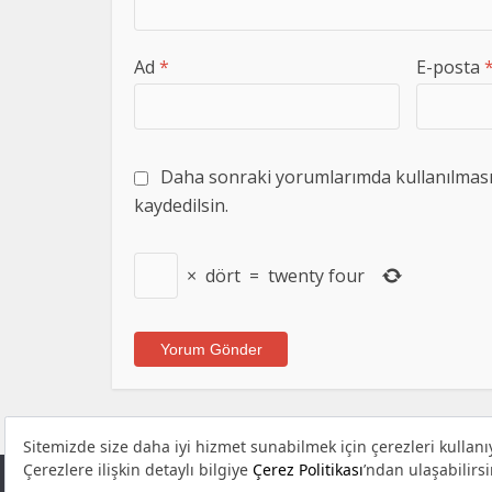
Ad
*
E-posta
Daha sonraki yorumlarımda kullanılması i
kaydedilsin.
×
dört
=
twenty four