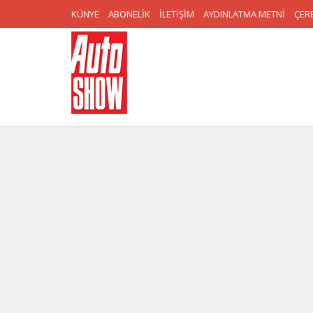
KÜNYE
ABONELİK
İLETİŞİM
AYDINLATMA METNİ
ÇERE