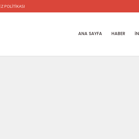
Z POLİTİKASI
ANA SAYFA
HABER
İ