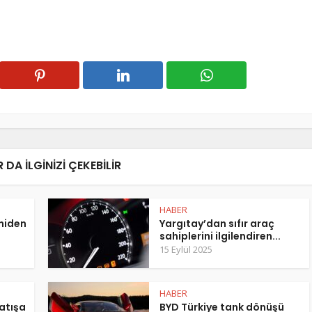
 DA ILGINIZI ÇEKEBILIR
HABER
eniden
Yargıtay’dan sıfır araç
sahiplerini ilgilendiren...
15 Eylül 2025
HABER
atışa
BYD Türkiye tank dönüşü