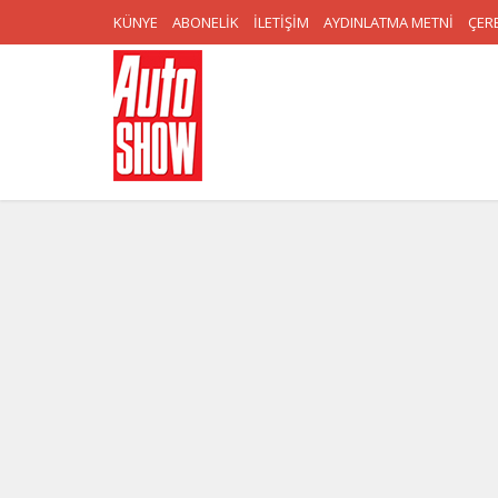
KÜNYE
ABONELİK
İLETİŞİM
AYDINLATMA METNİ
ÇERE