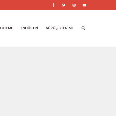
NCELEME
ENDÜSTRİ
SÜRÜŞ İZLENİMİ