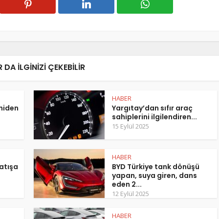
 DA ILGINIZI ÇEKEBILIR
HABER
eniden
Yargıtay’dan sıfır araç
sahiplerini ilgilendiren...
15 Eylül 2025
HABER
atışa
BYD Türkiye tank dönüşü
yapan, suya giren, dans
eden 2...
12 Eylül 2025
HABER