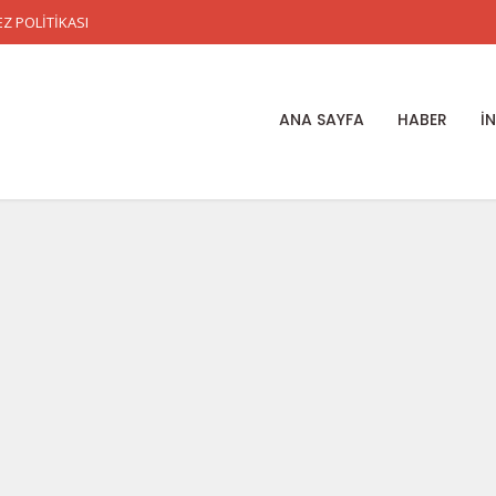
Z POLİTİKASI
ANA SAYFA
HABER
İ