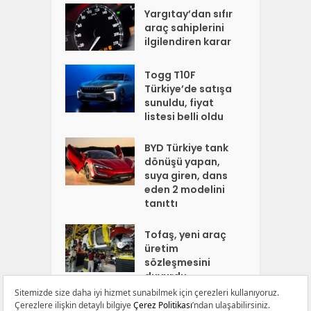
Yargıtay’dan sıfır
araç sahiplerini
ilgilendiren karar
Togg T10F
Türkiye’de satışa
sunuldu, fiyat
listesi belli oldu
BYD Türkiye tank
dönüşü yapan,
suya giren, dans
eden 2 modelini
tanıttı
Tofaş, yeni araç
üretim
sözleşmesini
duyurdu