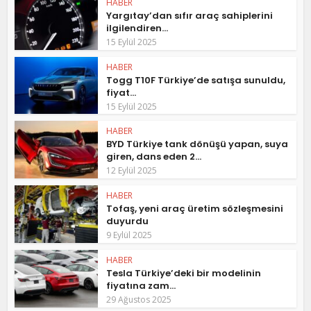
HABER
Yargıtay’dan sıfır araç sahiplerini
ilgilendiren...
15 Eylül 2025
HABER
Togg T10F Türkiye’de satışa sunuldu,
fiyat...
15 Eylül 2025
HABER
BYD Türkiye tank dönüşü yapan, suya
giren, dans eden 2...
12 Eylül 2025
HABER
Tofaş, yeni araç üretim sözleşmesini
duyurdu
9 Eylül 2025
HABER
Tesla Türkiye’deki bir modelinin
fiyatına zam...
29 Ağustos 2025