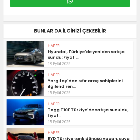
BUNLAR DA ILGINIZI ÇEKEBILIR
HABER
Hyundai, Türkiye’de yeniden satışa
sundu: Fiyatı...
19 Eylül 2025
HABER
Yargıtay’dan sıfır araç sahiplerini
ilgilendiren...
15 Eylül 2025
HABER
Togg T10F Türkiye’de satışa sunuldu,
fiyat...
15 Eylül 2025
HABER
BYD Türkiye tank dönüşü yapan, suya