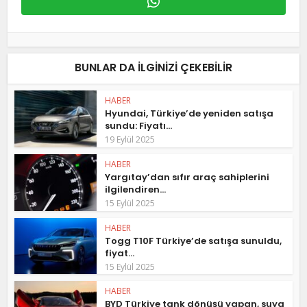
BUNLAR DA ILGINIZI ÇEKEBILIR
HABER
Hyundai, Türkiye’de yeniden satışa
sundu: Fiyatı...
19 Eylül 2025
HABER
Yargıtay’dan sıfır araç sahiplerini
ilgilendiren...
15 Eylül 2025
HABER
Togg T10F Türkiye’de satışa sunuldu,
fiyat...
15 Eylül 2025
HABER
BYD Türkiye tank dönüşü yapan, suya