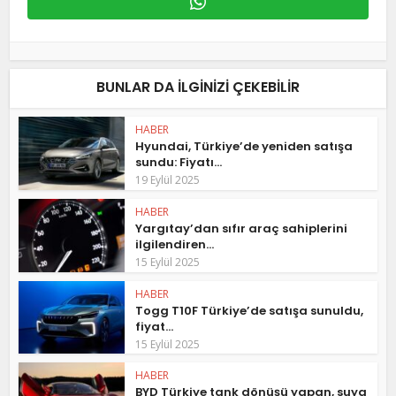
BUNLAR DA ILGINIZI ÇEKEBILIR
HABER
Hyundai, Türkiye’de yeniden satışa
sundu: Fiyatı...
19 Eylül 2025
HABER
Yargıtay’dan sıfır araç sahiplerini
ilgilendiren...
15 Eylül 2025
HABER
Togg T10F Türkiye’de satışa sunuldu,
fiyat...
15 Eylül 2025
HABER
BYD Türkiye tank dönüşü yapan, suya