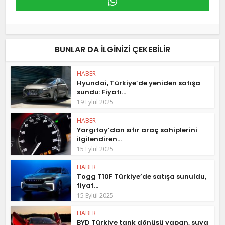
BUNLAR DA ILGINIZI ÇEKEBILIR
HABER
Hyundai, Türkiye’de yeniden satışa
sundu: Fiyatı...
19 Eylül 2025
HABER
Yargıtay’dan sıfır araç sahiplerini
ilgilendiren...
15 Eylül 2025
HABER
Togg T10F Türkiye’de satışa sunuldu,
fiyat...
15 Eylül 2025
HABER
BYD Türkiye tank dönüşü yapan, suya