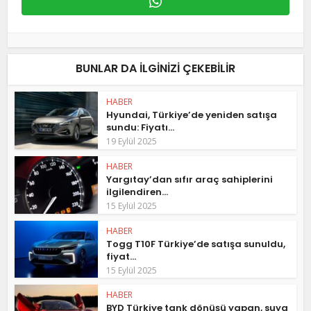
BUNLAR DA ILGINIZI ÇEKEBILIR
HABER
Hyundai, Türkiye’de yeniden satışa
sundu: Fiyatı...
19 Eylül 2025
HABER
Yargıtay’dan sıfır araç sahiplerini
ilgilendiren...
15 Eylül 2025
HABER
Togg T10F Türkiye’de satışa sunuldu,
fiyat...
15 Eylül 2025
HABER
BYD Türkiye tank dönüşü yapan, suya