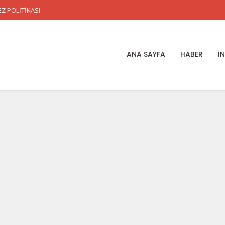
Z POLİTİKASI
ANA SAYFA
HABER
İ