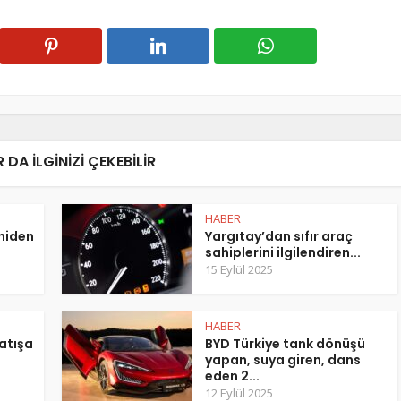
 DA ILGINIZI ÇEKEBILIR
HABER
eniden
Yargıtay’dan sıfır araç
sahiplerini ilgilendiren...
15 Eylül 2025
HABER
atışa
BYD Türkiye tank dönüşü
yapan, suya giren, dans
eden 2...
12 Eylül 2025