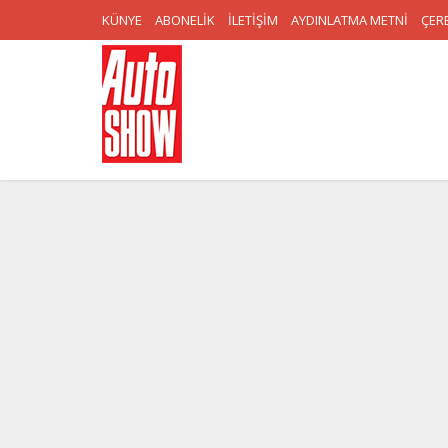
KÜNYE
ABONELİK
İLETİŞİM
AYDINLATMA METNİ
ÇERE