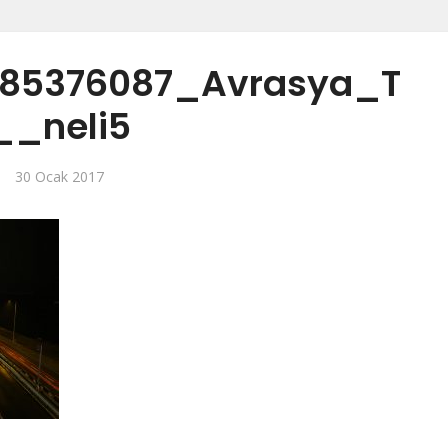
485376087_Avrasya_T
__neli5
30 Ocak 2017