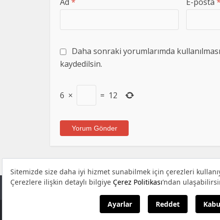
Ad
*
E-posta
Daha sonraki yorumlarımda kullanılması i
kaydedilsin.
6
×
=
12