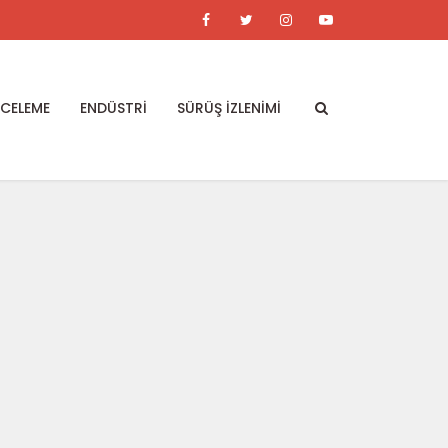
NCELEME
ENDÜSTRİ
SÜRÜŞ İZLENİMİ