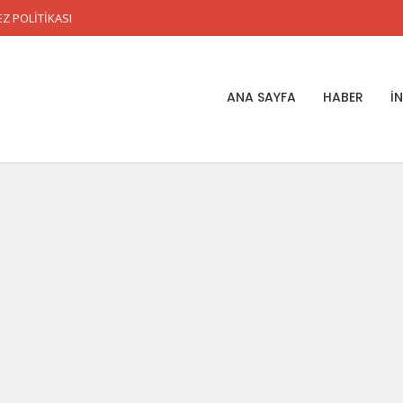
Z POLİTİKASI
ANA SAYFA
HABER
İ