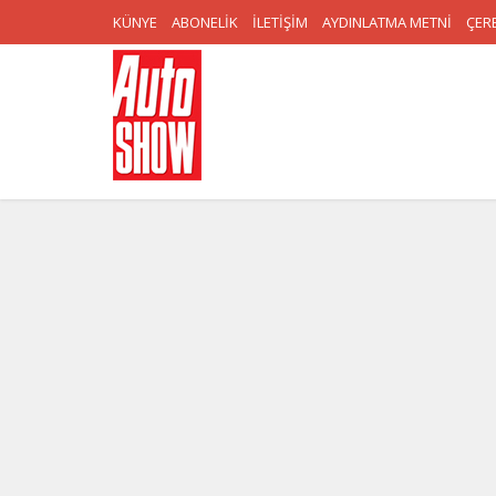
KÜNYE
ABONELİK
İLETİŞİM
AYDINLATMA METNİ
ÇERE