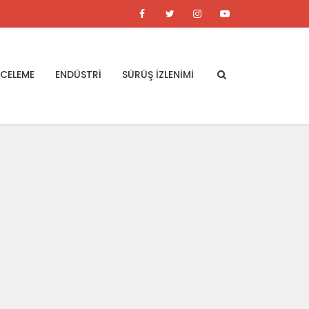
NCELEME
ENDÜSTRİ
SÜRÜŞ İZLENİMİ