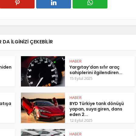
 DA ILGINIZI ÇEKEBILIR
HABER
eniden
Yargıtay’dan sıfır araç
sahiplerini ilgilendiren...
15 Eylül 2025
HABER
atışa
BYD Türkiye tank dönüşü
yapan, suya giren, dans
eden 2...
12 Eylül 2025
HABER