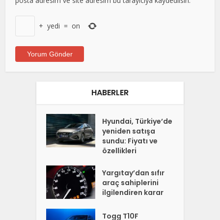
posta adresim ve site adresim bu tarayıcıya kaydedilsin.
+
yedi
=
on
HABERLER
Hyundai, Türkiye’de
yeniden satışa
sundu: Fiyatı ve
özellikleri
Yargıtay’dan sıfır
araç sahiplerini
ilgilendiren karar
Togg T10F