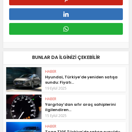
BUNLAR DA ILGINIZI ÇEKEBILIR
HABER
Hyundai, Türkiye’de yeniden satışa
sundu: Fiyatı...
19 Eylül 2025
HABER
Yargıtay’dan sıfır araç sahiplerini
ilgilendiren...
15 Eylül 2025
HABER
Togg T10F Türkiye’de satışa sunuldu,