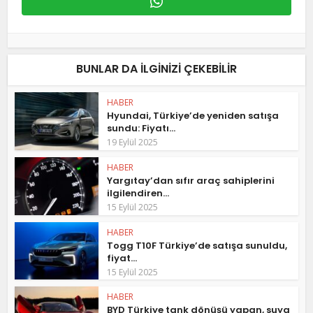
BUNLAR DA ILGINIZI ÇEKEBILIR
HABER
Hyundai, Türkiye’de yeniden satışa
sundu: Fiyatı...
19 Eylül 2025
HABER
Yargıtay’dan sıfır araç sahiplerini
ilgilendiren...
15 Eylül 2025
HABER
Togg T10F Türkiye’de satışa sunuldu,
fiyat...
15 Eylül 2025
HABER
BYD Türkiye tank dönüşü yapan, suya