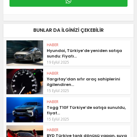
BUNLAR DA ILGINIZI ÇEKEBILIR
HABER
Hyundai, Türkiye’de yeniden satışa
sundu: Fiyatı...
19 Eylül 2025
HABER
Yargıtay’dan sıfır araç sahiplerini
ilgilendiren...
15 Eylül 2025
HABER
Togg T10F Türkiye’de satışa sunuldu,
fiyat...
15 Eylül 2025
HABER
BYD Türkiye tank dönüşü yapan, suya