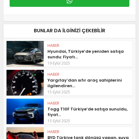
BUNLAR DA ILGINIZI ÇEKEBILIR
HABER
Hyundai, Türkiye’de yeniden satışa
sundu: Fiyatı...
19 Eylül 2025
HABER
Yargıtay’dan sıfır araç sahiplerini
ilgilendiren...
15 Eylül 2025
HABER
Togg T10F Türkiye’de satışa sunuldu,
fiyat...
15 Eylül 2025
HABER
BYD Türkiye tank dönüşü yapan, suya