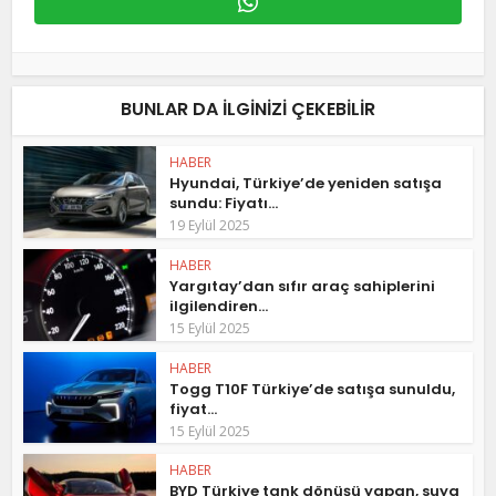
BUNLAR DA ILGINIZI ÇEKEBILIR
HABER
Hyundai, Türkiye’de yeniden satışa
sundu: Fiyatı...
19 Eylül 2025
HABER
Yargıtay’dan sıfır araç sahiplerini
ilgilendiren...
15 Eylül 2025
HABER
Togg T10F Türkiye’de satışa sunuldu,
fiyat...
15 Eylül 2025
HABER
BYD Türkiye tank dönüşü yapan, suya