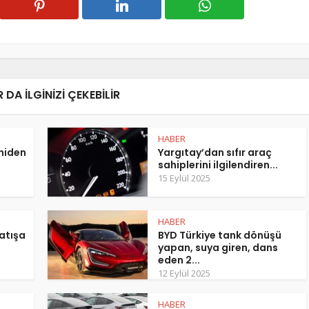
 DA ILGINIZI ÇEKEBILIR
HABER
eniden
Yargıtay’dan sıfır araç
sahiplerini ilgilendiren...
15 Eylül 2025
HABER
atışa
BYD Türkiye tank dönüşü
yapan, suya giren, dans
eden 2...
12 Eylül 2025
HABER