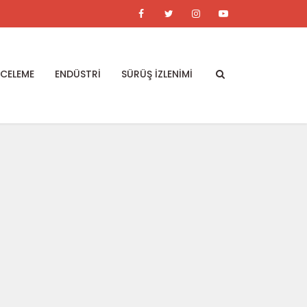
NCELEME
ENDÜSTRİ
SÜRÜŞ İZLENİMİ