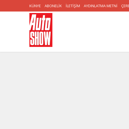
KÜNYE
ABONELİK
İLETİŞİM
AYDINLATMA METNİ
ÇERE