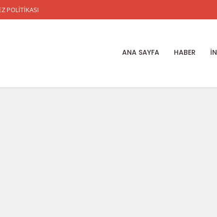
Z POLİTİKASI
ANA SAYFA
HABER
İ