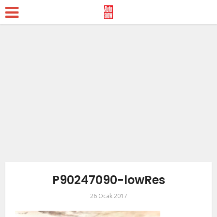
P90247090-lowRes
26 Ocak 2017