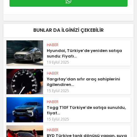
BUNLAR DA ILGINIZI ÇEKEBILIR
HABER
Hyundai, Türkiye’de yeniden satışa
sundu: Fiyatı...
19 Eylül 2025
HABER
Yargıtay’dan sıfır araç sahiplerini
ilgilendiren...
15 Eylül 2025
HABER
Togg T10F Türkiye’de satışa sunuldu,
fiyat...
15 Eylül 2025
HABER
BYD Türkiye tank dönüşü yapan, suya