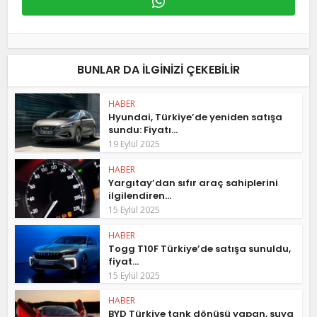
BUNLAR DA ILGINIZI ÇEKEBILIR
HABER
Hyundai, Türkiye’de yeniden satışa
sundu: Fiyatı...
19 Eylül 2025
HABER
Yargıtay’dan sıfır araç sahiplerini
ilgilendiren...
15 Eylül 2025
HABER
Togg T10F Türkiye’de satışa sunuldu,
fiyat...
15 Eylül 2025
HABER
BYD Türkiye tank dönüşü yapan, suya