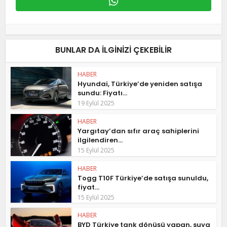
BUNLAR DA ILGINIZI ÇEKEBILIR
HABER
Hyundai, Türkiye’de yeniden satışa
sundu: Fiyatı...
19 Eylül 2025
HABER
Yargıtay’dan sıfır araç sahiplerini
ilgilendiren...
15 Eylül 2025
HABER
Togg T10F Türkiye’de satışa sunuldu,
fiyat...
15 Eylül 2025
HABER
BYD Türkiye tank dönüşü yapan, suya