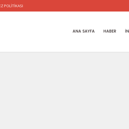
Z POLİTİKASI
ANA SAYFA
HABER
İ