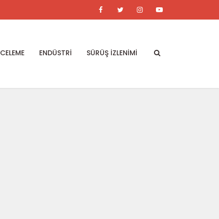
NCELEME
ENDÜSTRİ
SÜRÜŞ İZLENİMİ