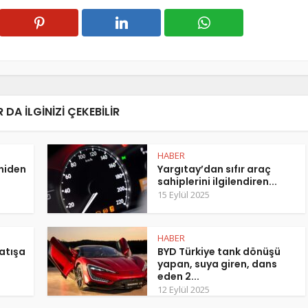
 DA ILGINIZI ÇEKEBILIR
HABER
eniden
Yargıtay’dan sıfır araç
sahiplerini ilgilendiren...
15 Eylül 2025
HABER
atışa
BYD Türkiye tank dönüşü
yapan, suya giren, dans
eden 2...
12 Eylül 2025