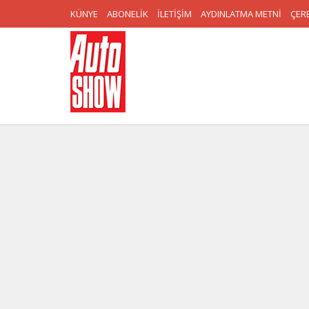
KÜNYE
ABONELİK
İLETİŞİM
AYDINLATMA METNİ
ÇERE