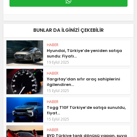
BUNLAR DA ILGINIZI ÇEKEBILIR
HABER
Hyundai, Türkiye’de yeniden satışa
sundu: Fiyatı...
19 Eylül 2025
HABER
Yargıtay’dan sıfır araç sahiplerini
ilgilendiren...
15 Eylül 2025
HABER
Togg T10F Türkiye’de satışa sunuldu,
fiyat...
15 Eylül 2025
HABER
BYD Türkiye tank dönüşü yapan, suya