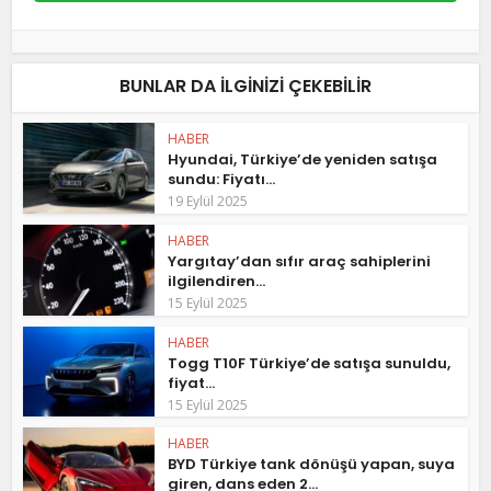
BUNLAR DA ILGINIZI ÇEKEBILIR
HABER
Hyundai, Türkiye’de yeniden satışa
sundu: Fiyatı...
19 Eylül 2025
HABER
Yargıtay’dan sıfır araç sahiplerini
ilgilendiren...
15 Eylül 2025
HABER
Togg T10F Türkiye’de satışa sunuldu,
fiyat...
15 Eylül 2025
HABER
BYD Türkiye tank dönüşü yapan, suya
giren, dans eden 2...