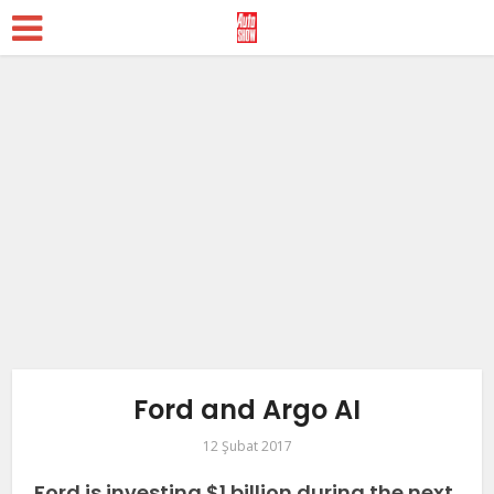
Ford and Argo AI
12 Şubat 2017
Ford is investing $1 billion during the next