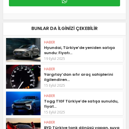
BUNLAR DA ILGINIZI ÇEKEBILIR
HABER
Hyundai, Türkiye’de yeniden satışa
sundu: Fiyatı...
19 Eylül 2025
HABER
Yargıtay’dan sıfır araç sahiplerini
ilgilendiren...
15 Eylül 2025
HABER
Togg T10F Türkiye’de satışa sunuldu,
fiyat...
15 Eylül 2025
HABER
BYD Türkiye tank dönüşü yapan, suya