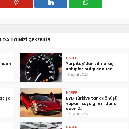
 DA ILGINIZI ÇEKEBILIR
HABER
eniden
Yargıtay’dan sıfır araç
sahiplerini ilgilendiren...
15 Eylül 2025
HABER
atışa
BYD Türkiye tank dönüşü
yapan, suya giren, dans
eden 2...
12 Eylül 2025
HABER