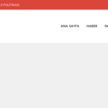
Z POLİTİKASI
ANA SAYFA
HABER
İ