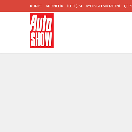
KÜNYE
ABONELİK
İLETİŞİM
AYDINLATMA METNİ
ÇERE