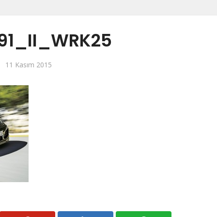
91_II_WRK25
11 Kasım 2015