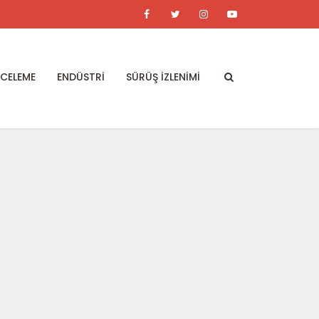
NCELEME
ENDÜSTRİ
SÜRÜŞ İZLENİMİ