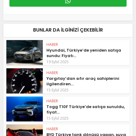
BUNLAR DA ILGINIZI ÇEKEBILIR
HABER
Hyundai, Türkiye’de yeniden satışa
sundu: Fiyatı...
19 Eylül 2025
HABER
Yargıtay’dan sıfır araç sahiplerini
ilgilendiren...
15 Eylül 2025
HABER
Togg T10F Türkiye’de satışa sunuldu,
fiyat...
15 Eylül 2025
HABER
BYD Türkiye tank dönüşü yapan, suya