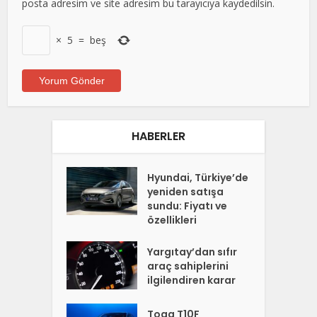
posta adresim ve site adresim bu tarayıcıya kaydedilsin.
×
5
=
beş
HABERLER
Hyundai, Türkiye’de
yeniden satışa
sundu: Fiyatı ve
özellikleri
Yargıtay’dan sıfır
araç sahiplerini
ilgilendiren karar
Togg T10F