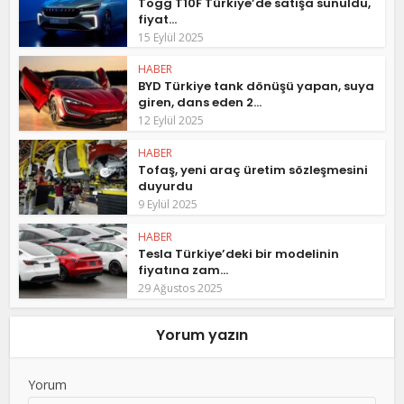
Togg T10F Türkiye’de satışa sunuldu,
fiyat...
15 Eylül 2025
HABER
BYD Türkiye tank dönüşü yapan, suya
giren, dans eden 2...
12 Eylül 2025
HABER
Tofaş, yeni araç üretim sözleşmesini
duyurdu
9 Eylül 2025
HABER
Tesla Türkiye’deki bir modelinin
fiyatına zam...
29 Ağustos 2025
Yorum yazın
Yorum