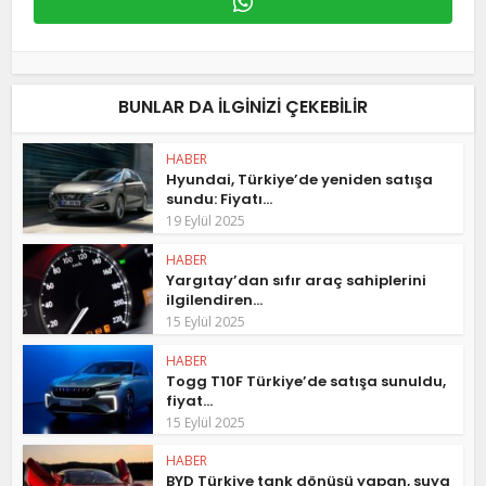
BUNLAR DA ILGINIZI ÇEKEBILIR
HABER
Hyundai, Türkiye’de yeniden satışa
sundu: Fiyatı...
19 Eylül 2025
HABER
Yargıtay’dan sıfır araç sahiplerini
ilgilendiren...
15 Eylül 2025
HABER
Togg T10F Türkiye’de satışa sunuldu,
fiyat...
15 Eylül 2025
HABER
BYD Türkiye tank dönüşü yapan, suya