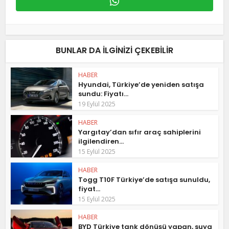
BUNLAR DA ILGINIZI ÇEKEBILIR
HABER
Hyundai, Türkiye’de yeniden satışa
sundu: Fiyatı...
19 Eylül 2025
HABER
Yargıtay’dan sıfır araç sahiplerini
ilgilendiren...
15 Eylül 2025
HABER
Togg T10F Türkiye’de satışa sunuldu,
fiyat...
15 Eylül 2025
HABER
BYD Türkiye tank dönüşü yapan, suya